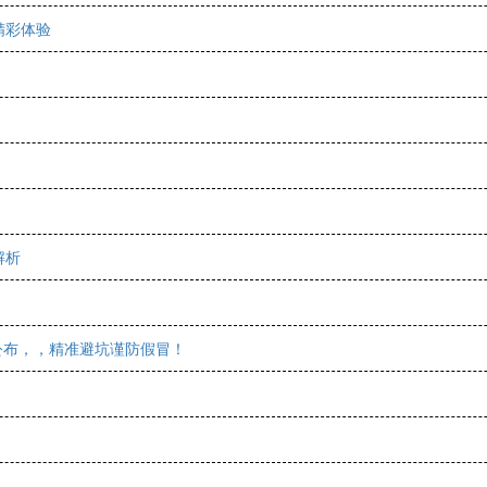
精彩体验
解析
公布，，精准避坑谨防假冒！