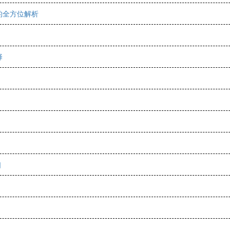
的全方位解析
择
口